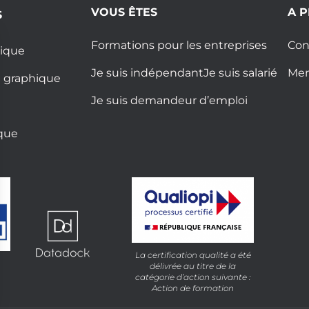
VOUS ÊTES
A 
S
Formations pour les entreprises
Con
ique
Je suis indépendant
Je suis salarié
Men
n graphique
Je suis demandeur d’emploi
que
La certification qualité a été
délivrée au titre de la
catégorie d’action suivante :
Action de formation