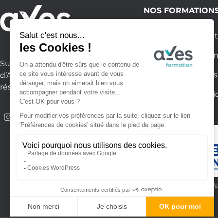
NOS FORMATION
Formation bureaut
Formation créatio
Suivez toute l’actualité
Formation langues
d’Aves Formation sur nos
réseaux sociaux
Formation numéri
Formation finançable
avec le CPF