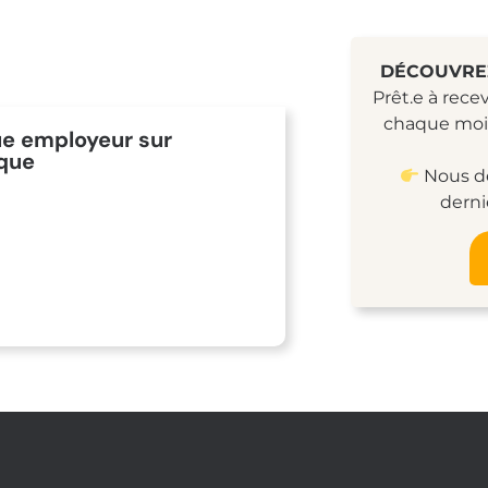
DÉCOUVREZ
Prêt.e à rec
chaque moi
e employeur sur
ique
Nous dé
dern