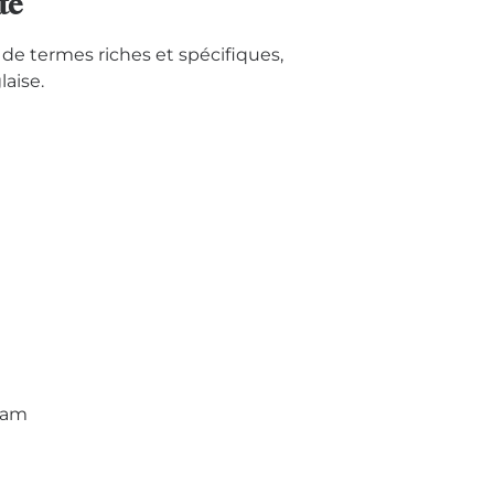
té
 de termes riches et spécifiques,
laise.
ham