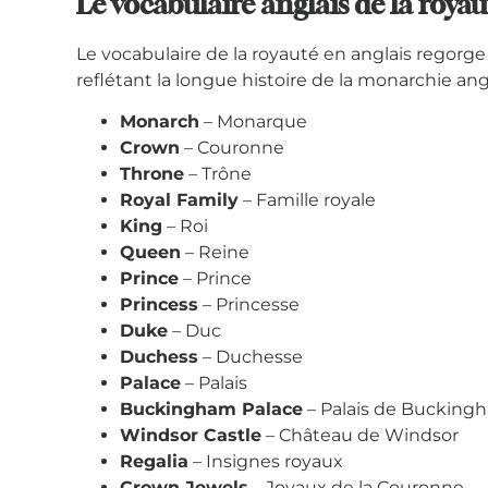
Le vocabulaire anglais de la royau
Le vocabulaire de la royauté en anglais regorge
reflétant la longue histoire de la monarchie ang
Monarch
– Monarque
Crown
– Couronne
Throne
– Trône
Royal Family
– Famille royale
King
– Roi
Queen
– Reine
Prince
– Prince
Princess
– Princesse
Duke
– Duc
Duchess
– Duchesse
Palace
– Palais
Buckingham Palace
– Palais de Bucking
Windsor Castle
– Château de Windsor
Regalia
– Insignes royaux
Crown Jewels
– Joyaux de la Couronne