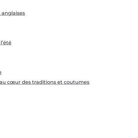
 anglaises
l’été
e
 au cœur des traditions et coutumes