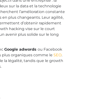
ectif dans une entreprise : la
deux sur la data et la technologie
 cherchent l’amélioration constante
 en plus changeants. Leur agilité,
r permettent d’obtenir rapidement
wth hacking vise sur le court
n avenir plus solide sur le long
vec
Google adwords
ou Facebook
es plus organiques comme le
SEO
.
de la légalité, tandis que le growth
.