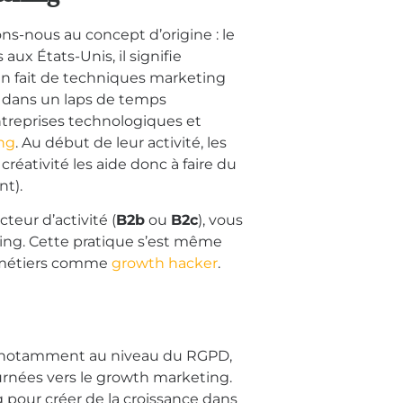
ns-nous au concept d’origine : le
aux États-Unis, il signifie
e en fait de techniques marketing
e dans un laps de temps
ntreprises technologiques et
ng
. Au début de leur activité, les
réativité les aide donc à faire du
nt).
teur d’activité (
B
2b
ou
B2c
), vous
ing. Cette pratique s’est même
 métiers comme
growth hacker
.
es notamment au niveau du RGPD,
ournées vers le growth marketing.
g pour créer de la croissance dans